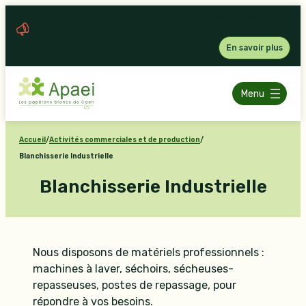
Aller
Précédent
Suivant
Fermer
au
Flash Info Familles 22 janvier 2026
contenu
En savoir plus
Menu
Accueil
/
Activités commerciales et de production
/
Blanchisserie Industrielle
Blanchisserie Industrielle
Nous disposons de matériels professionnels :
machines à laver, séchoirs, sécheuses-
repasseuses, postes de repassage, pour
répondre à vos besoins.