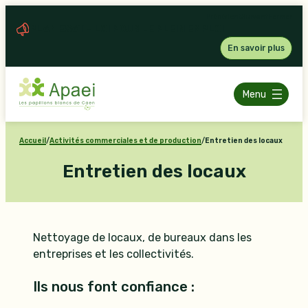
Aller
Précédent
Suivant
Fermer
au
PLAN ESAT – LOI POUR LE PLEIN EMPLOI
contenu
En savoir plus
Menu
Accueil
/
Activités commerciales et de production
/
Entretien des locaux
Entretien des locaux
Nettoyage de locaux, de bureaux dans les
entreprises et les collectivités.
Ils nous font confiance :