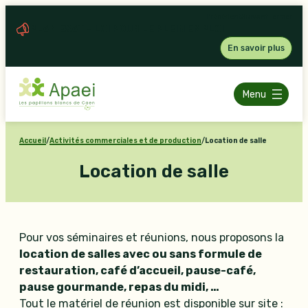
Aller
Précédent
Suivant
Fermer
au
PLAN ESAT – LOI POUR LE PLEIN EMPLOI
contenu
En savoir plus
Menu
Accueil
/
Activités commerciales et de production
/
Location de salle
Location de salle
Pour vos séminaires et réunions, nous proposons la
location de salles avec ou sans formule de
restauration, café d’accueil, pause-café,
pause gourmande, repas du midi, …
Tout le matériel de réunion est disponible sur site :