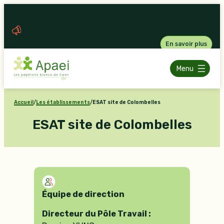
Aller
Précédent
Suivant
Fermer
au
Flash Info Familles 22 janvier 2026
contenu
En savoir plus
Menu
Accueil
/
Les établissements
/
ESAT site de Colombelles
ESAT site de Colombelles
Équipe de direction
Directeur du Pôle Travail :