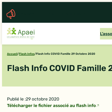
Aller
au
PLAN ESAT – LOI POUR LE PLEIN EMPLOI
contenu
L’ass
Accueil
/
Flash Infos
/
Flash Info COVID Famille 29 Octobre 2020
Flash Info COVID Famille
Publié le :
29 octobre 2020
Télécharger le fichier associé au flash info