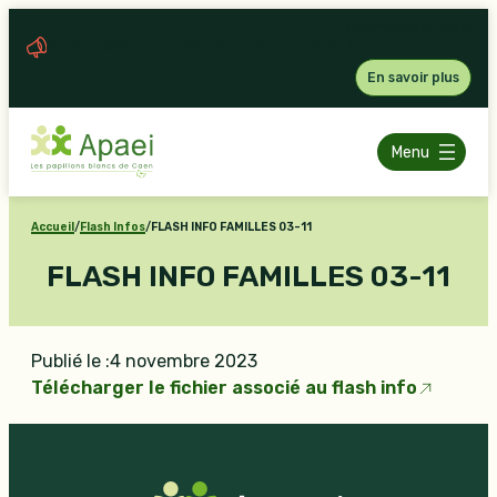
Aller
Précédent
Suivant
Fermer
au
PLAN ESAT – LOI POUR LE PLEIN EMPLOI
contenu
En savoir plus
Menu
Accueil
/
Flash Infos
/
FLASH INFO FAMILLES 03-11
FLASH INFO FAMILLES 03-11
Publié le :
4 novembre 2023
Télécharger le fichier associé au flash info