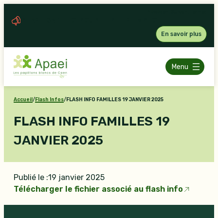
Aller
Précédent
Suivant
Fermer
au
PLAN ESAT – LOI POUR LE PLEIN EMPLOI
contenu
En savoir plus
Menu
Accueil
/
Flash Infos
/
FLASH INFO FAMILLES 19 JANVIER 2025
FLASH INFO FAMILLES 19
JANVIER 2025
Publié le :
19 janvier 2025
Télécharger le fichier associé au flash info