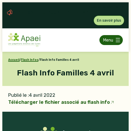
Aller
Précédent
Suivant
Fermer
au
PLAN ESAT – LOI POUR LE PLEIN EMPLOI
contenu
En savoir plus
Menu
Accueil
/
Flash Infos
/
Flash Info Familles 4 avril
Flash Info Familles 4 avril
Publié le :
4 avril 2022
Télécharger le fichier associé au flash info