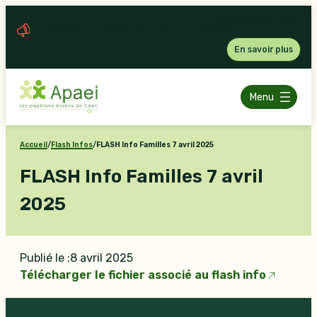
Aller
Précédent
Suivant
Fermer
au
PLAN ESAT – LOI POUR LE PLEIN EMPLOI
contenu
En savoir plus
Menu
Accueil
/
Flash Infos
/
FLASH Info Familles 7 avril 2025
FLASH Info Familles 7 avril
2025
Publié le :
8 avril 2025
Télécharger le fichier associé au flash info