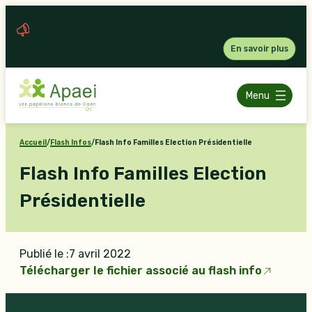
Aller
Précédent
Suivant
Fermer
au
PLAN ESAT – LOI POUR LE PLEIN EMPLOI
contenu
En savoir plus
Menu
Accueil
/
Flash Infos
/
Flash Info Familles Election Présidentielle
Flash Info Familles Election
Présidentielle
Publié le :
7 avril 2022
Télécharger le fichier associé au flash info