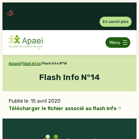
Aller
Précédent
Suivant
Fermer
au
PLAN ESAT – LOI POUR LE PLEIN EMPLOI
contenu
En savoir plus
Menu
Accueil
/
Flash Infos
/
Flash Info N°14
Flash Info N°14
Publié le :
15 avril 2020
Télécharger le fichier associé au flash info