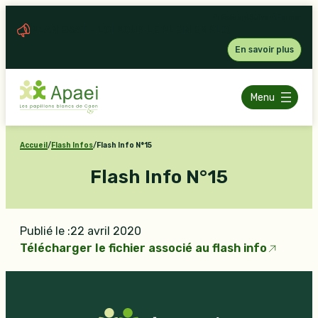
Aller
Précédent
Suivant
Fermer
au
PLAN ESAT – LOI POUR LE PLEIN EMPLOI
contenu
En savoir plus
Menu
Accueil
/
Flash Infos
/
Flash Info N°15
Flash Info N°15
Publié le :
22 avril 2020
Télécharger le fichier associé au flash info