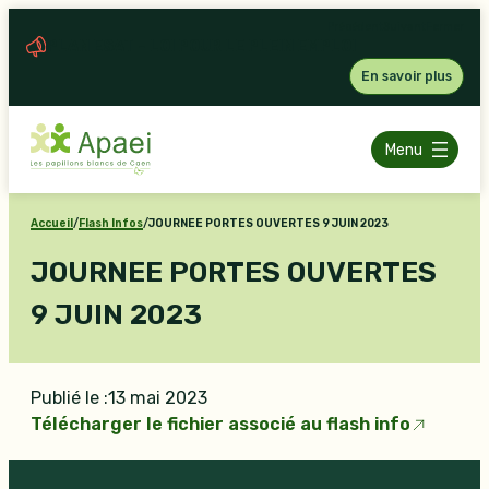
Aller
Précédent
Suivant
Fermer
au
PLAN ESAT – LOI POUR LE PLEIN EMPLOI
contenu
En savoir plus
Menu
Accueil
/
Flash Infos
/
JOURNEE PORTES OUVERTES 9 JUIN 2023
JOURNEE PORTES OUVERTES
9 JUIN 2023
Publié le :
13 mai 2023
Télécharger le fichier associé au flash info