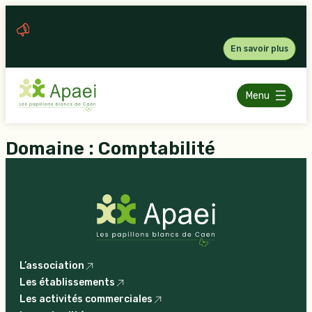
Aller
Précédent
Suivant
Fermer
au
PLAN ESAT – LOI POUR LE PLEIN EMPLOI
contenu
En savoir plus
Menu
Domaine :
Comptabilité
L’association
Les établissements
Les activités commerciales