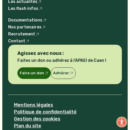
Les actualités
Les flash infos
Documentations
Nos partenaires
Recrutement
Contact
Agissez avec nous :
Faites un don ou adhérez à l’APAEI de Caen !
Faire un don
Adhérer
Mentions légales
Politique de confidentialité
Ouvrir la 
Gestion des cookies
Plan du site