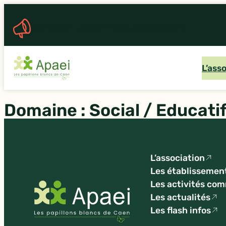
Aller
au
PLAN ESAT – LOI POUR LE PLEIN EMPLOI
contenu
L’ass
Domaine :
Social / Educati
L’association
Les établissemen
Les activités co
Les actualités
Les flash infos