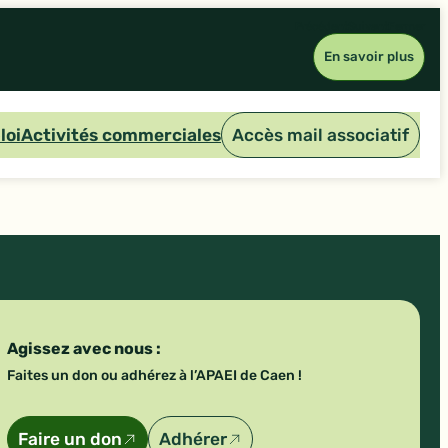
Précédent
Suivant
Fermer
En savoir plus
loi
Activités commerciales
Accès mail associatif
Agissez avec nous :
Faites un don ou adhérez à l’APAEI de Caen !
Faire un don
Adhérer