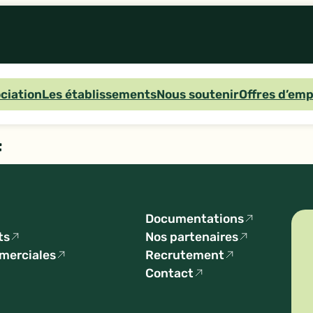
ociation
Les établissements
Nous soutenir
Offres d’emp
f
Documentations
ts
Nos partenaires
mmerciales
Recrutement
Contact