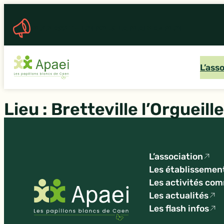
Aller
au
PLAN ESAT – LOI POUR LE PLEIN EMPLOI
contenu
L’ass
Lieu :
Bretteville l’Orgueill
L’association
Les établissemen
Les activités co
Les actualités
Les flash infos