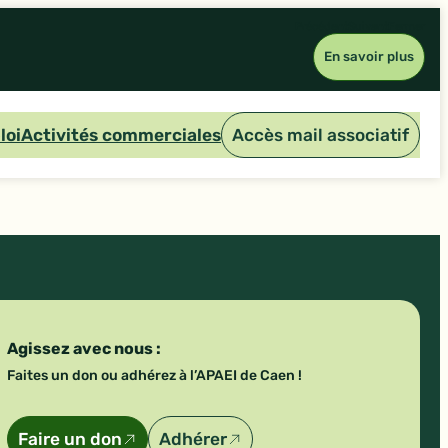
Précédent
Suivant
Fermer
En savoir plus
loi
Activités commerciales
Accès mail associatif
Agissez avec nous :
Faites un don ou adhérez à l’APAEI de Caen !
Faire un don
Adhérer