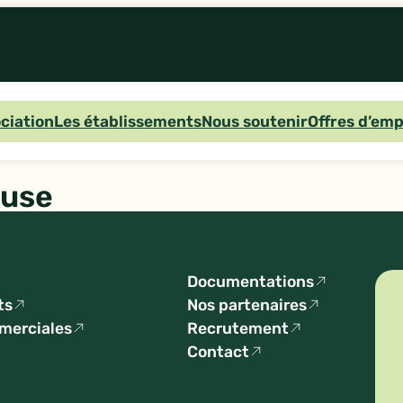
ociation
Les établissements
Nous soutenir
Offres d’emp
euse
Documentations
ts
Nos partenaires
mmerciales
Recrutement
Contact