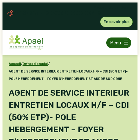
Aller
Précédent
Suivant
Fermer
au
contenu
Flash Info Familles 22 janvier 2026
En savoir plus
Menu
Accueil
/
Offres d’emploi
/
AGENT DE SERVICE INTERIEUR ENTRETIEN LOCAUX H/F – CDI (50% ETP)-
POLE HEBERGEMENT – FOYER D’HEBERGEMENT ST ANDRE SUR ORNE
AGENT DE SERVICE INTERIEUR
ENTRETIEN LOCAUX H/F – CDI
(50% ETP)- POLE
HEBERGEMENT – FOYER