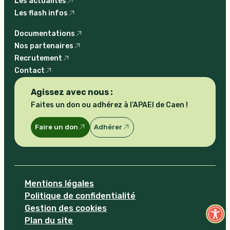
Les actualités
Les flash infos
Documentations
Nos partenaires
Recrutement
Contact
Agissez avec nous :
Faites un don ou adhérez à l’APAEI de Caen !
Faire un don
Adhérer
Mentions légales
Politique de confidentialité
Ouvrir la 
Gestion des cookies
Plan du site