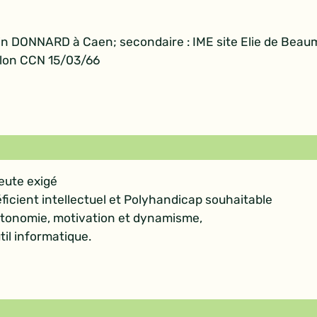
rentin DONNARD à Caen; secondaire : IME site Elie de Bea
elon CCN 15/03/66
peute exigé
icient intellectuel et Polyhandicap souhaitable
autonomie, motivation et dynamisme,
til informatique.