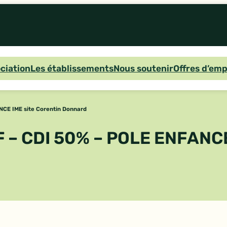
ociation
Les établissements
Nous soutenir
Offres d’emp
CE IME site Corentin Donnard
 – CDI 50% – POLE ENFANC