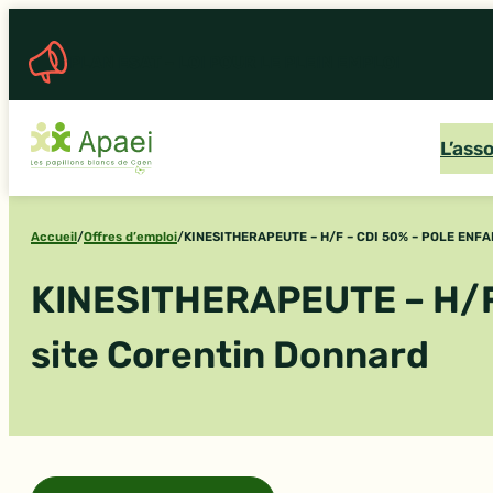
Aller
au
Flash Info Familles 22 janvier 2026
contenu
L’ass
Accueil
/
Offres d’emploi
/
KINESITHERAPEUTE – H/F – CDI 50% – POLE ENFAN
KINESITHERAPEUTE – H/F
site Corentin Donnard