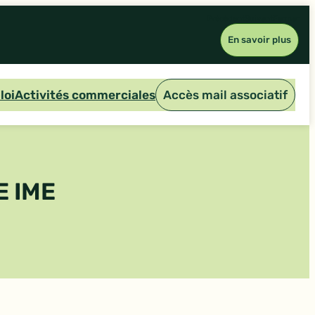
Précédent
Suivant
Fermer
En savoir plus
loi
Activités commerciales
Accès mail associatif
E IME